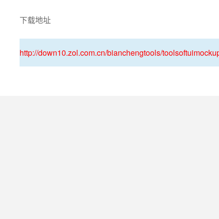
下载地址
http://down10.zol.com.cn/bianchengtools/toolsoftuimockup