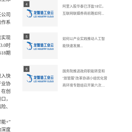
4
阿里入股华泰已浮盈18亿，
互联网联姻券商前路如何...
任公司
操作系
5
已实现
如何以产业实践推动人工智
.0时
能快速发展...
18期
6
国务院推进政府职能转变和
进入快
“放管服”改革协调小组优化营
产业协
商环境专题组召开第六次全
，在创
体会议...
接口，
风险、
能+”
动深度