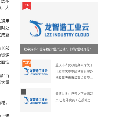
算法本
TOP1
为，大
从通用
同时处
完成复
事长邬
数字货币不能靠银行“借尸还魂”，但能“借树开花”
力资源
全面性
TOP2
重庆市人民政府办公厅关于
印发重庆市市级预算管理办
景“百
法和重庆市市级重点专项资
成大量
金管理办法的通知
3
滴滴过冬：巨亏之下大幅裁
员 已有外卖员工在投简历...
领域，
锦上添