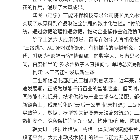
花的作用，涌现了大量成果。
建龙（辽宁）节能环保科技有限公司院长吴文彬介
实现了从原料到产品制造全流程的数字化管控。“传统
统，通过数据治理打通数据，推动企业操作全链路协同
除了上述六大应用领域，百度在数字人直播带货领
“三级跳”。从1.0时代的僵硬、有机械感的虚拟形象，
代，升级为“形神音容”协调统一的数字人，具备思考
间，百度推出的“罗永浩数字人直播间”，单场总交易额突
构建“人工智能+”发展新生态
工业和信息化部原总工程师韩夏表示，近年来，我
速发展期，正成为赋能千行百业的智能底座。但同时，
同效能有待提升，技术供给与产业需求存在错配，部
新链条上，成果转化的“最后一公里”仍未打通；二是
导致算力、数据、模型等关键要素无法高效流通；三
数据安全、隐私保护等问题凸显，构建“促创新、防风
韩夏进一步提出建议：构建一体贯通的赋能平台，加
赋能平台，大力推动技术标准的统一与能力开放共享