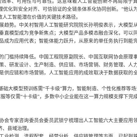
的效率、可用性与可靠性。这意味着人工智能创新不再局限于
理优化到安全对齐、可信验证的全链条体系化协同创新。”他认
放人工智能潜在价值的关键技术路径。
趋势。中关村智用人工智能研究院院长孙明俊表示，大模型
垂直模型成为竞争新焦点；大模型产品多模态融合深化，可以
品成为应用代表；智能体能力跃升，从原来的单任务执行到能
。
门槛持续降低。中国工程院原副院长、中国互联网协会原理
策、研发设计、生产制造、供应链、市场营销、财务管理、人
是供应链和市场营销，人工智能应用的成效取决于数据获取的
大模型预训练需“千卡级”算力，智能制造、个性化推荐等场
服等仅需“十卡级”，多数中小企业能在这一算力规模支撑下完
会专家咨询委员会委员武锁宁梳理出人工智能六大主要应用
济、县域治理。
业检测、流程配套、经营分析、供应链管理等方面，已起到